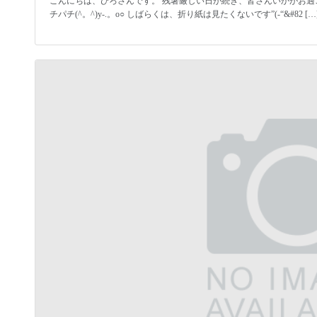
こんにちは、ひろさんです。 残暑厳しい日が続き、皆さんいかがお過
チパチ(^。^)y-.。o○ しばらくは、折り紙は見たくないです”(-“&#82 […