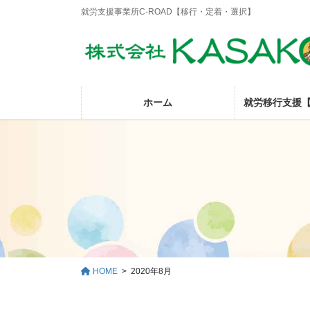
コ
ナ
就労支援事業所C-ROAD【移行・定着・選択】
ン
ビ
テ
ゲ
ン
ー
ツ
シ
に
ョ
ホーム
就労移行支援【
移
ン
動
に
移
動
HOME
2020年8月