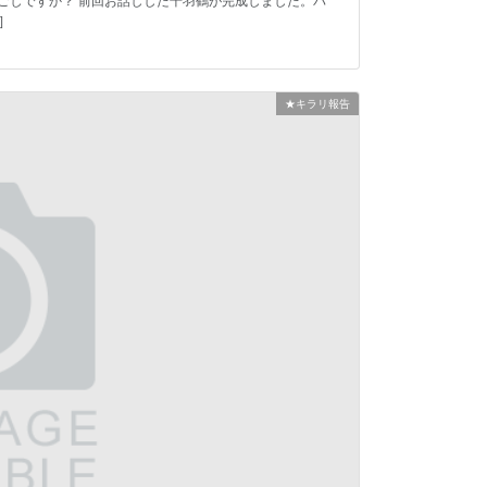
ごしですか？ 前回お話しした千羽鶴が完成しました。パ
]
★キラリ報告