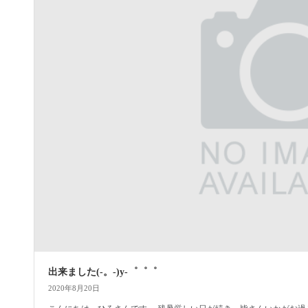
出来ました(-。-)y-゜゜゜
2020年8月20日