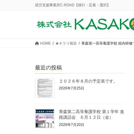
コ
ナ
就労支援事業所C-ROAD【移行・定着・選択】
ン
ビ
テ
ゲ
ン
ー
ツ
シ
に
ョ
HOME
★キラリ報告
青森第一高等養護学校 校内研修
移
ン
動
に
移
最近の投稿
動
２０２６年８月の予定表です。
2026年7月25日
青森第二高等養護学校 第１学年 進
路講話会 ６月１２日（金）
2026年7月20日