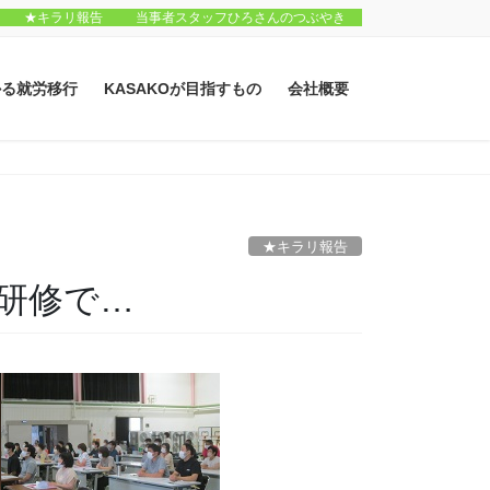
★キラリ報告
当事者スタッフひろさんのつぶやき
かる就労移行
KASAKOが目指すもの
会社概要
★キラリ報告
内研修で…