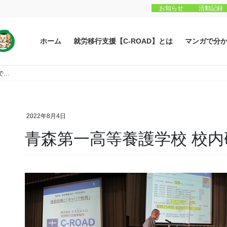
お知らせ
活動記録
ホーム
就労移行支援【C-ROAD】とは
マンガで分
★キラリ報告
で…
2022年8月4日
青森第一高等養護学校 校